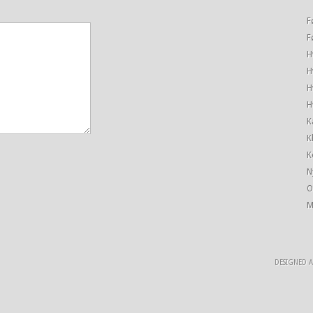
F
F
H
H
H
H
K
K
K
N
O
M
DESIGNED 