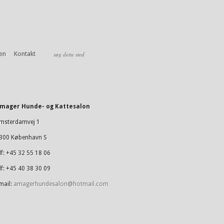
nen
Kontakt
mager Hunde- og Kattesalon
msterdamvej 1
300 København S
lf: +45 32 55 18 06
lf: +45 40 38 30 09
mail:
amagerhundesalon@hotmail.com