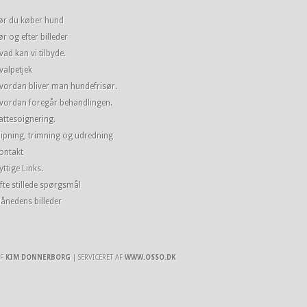
ør du køber hund
ør og efter billeder
vad kan vi tilbyde.
valpetjek
vordan bliver man hundefrisør.
vordan foregår behandlingen.
attesoignering.
lipning, trimning og udredning
ontakt
yttige Links.
fte stillede spørgsmål
ånedens billeder
AF
KIM DONNERBORG
| SERVICERET AF
WWW.OSSO.DK