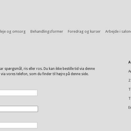
leje og omsorg
Behandlingsformer
Foredrag og kurser
Arbejde i salo
A
r spørgsmål, ris eller ros. Du kan ikke bestille tid via denne
A
ia vores telefon, som du finder til højre på denne side.
2
T
T
E